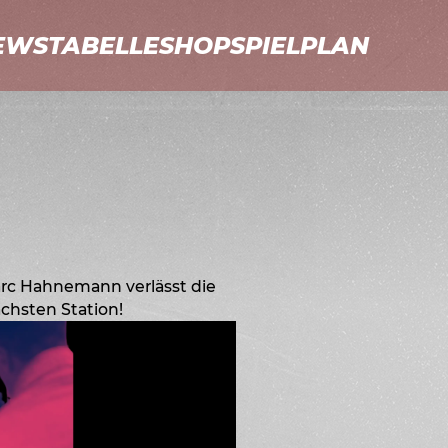
EWS
TABELLE
SHOP
SPIELPLAN
arc Hahnemann verlässt die
chsten Station!