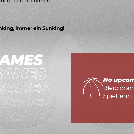
nnt geben zu können.
nking, immer ein Sunking!
GAMES
GAMES
No upco
GAMES
Bleib dran
Spieltermi
 GAMES
 GAMES