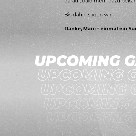
darauf, bald mehr dazu beka
Bis dahin sagen wir:
Danke, Marc – einmal ein Su
UPCOMING 
UPCOMING 
UPCOMING 
UPCOMING
UPCOMING