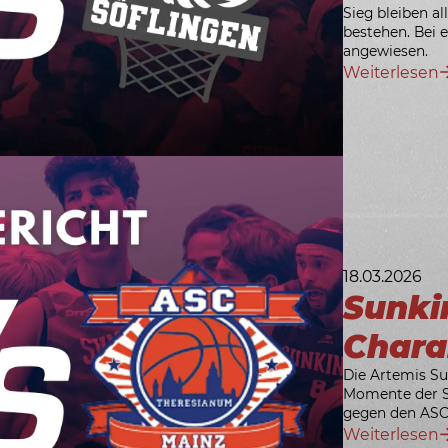
Sieg bleiben al
bestehen. Bei 
angewiesen.
Weiterlesen
18.03.2026
Sunki
Chara
Die Artemis Su
Momente der Sa
gegen den ASC
Weiterlesen