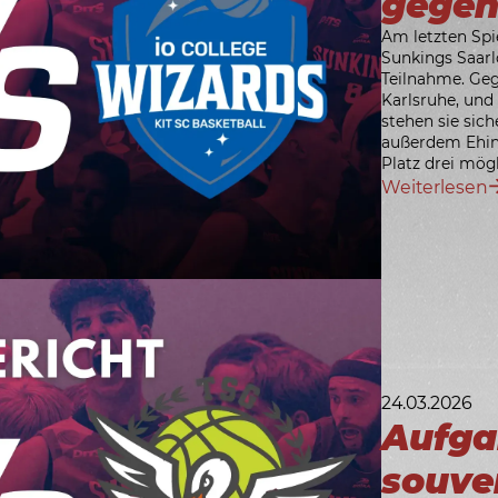
gegen
Am letzten Spi
Sunkings Saarl
Teilnahme. Geg
Karlsruhe, und
stehen sie siche
außerdem Ehing
Platz drei mögl
Weiterlesen
24.03.2026
Aufga
souver