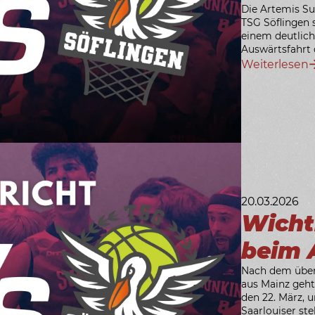
Die Artemis Su
TSG Söflingen
einem deutlich
Auswärtsfahrt 
Weiterlesen
20.03.2026
Wicht
beim 
Nach dem über
aus Mainz geht
den 22. März, 
Saarlouiser ste